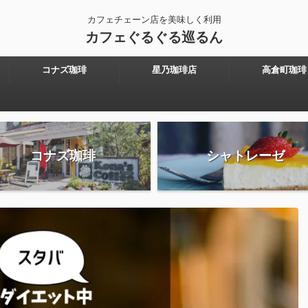
カフェチェーン店を美味しく利用
カフェぐるぐる巡るん
コナズ珈琲
星乃珈琲店
高倉町珈琲
コナズ珈琲
シャトレーゼ