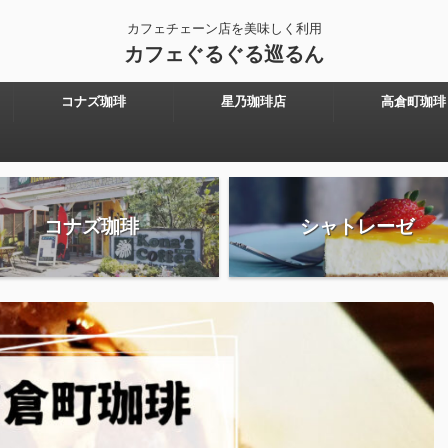
カフェチェーン店を美味しく利用
カフェぐるぐる巡るん
コナズ珈琲
星乃珈琲店
高倉町珈琲
コナズ珈琲
シャトレーゼ