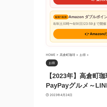
Amazon ダブルポ
8/8〜8/9
8/8(土)0時〜8/9(日)23:5
👉 Amaz
HOME
>
高倉町珈琲
>
お得
>
お得
【2023年】高倉町
PayPayグルメ～LI
2023年4月24日